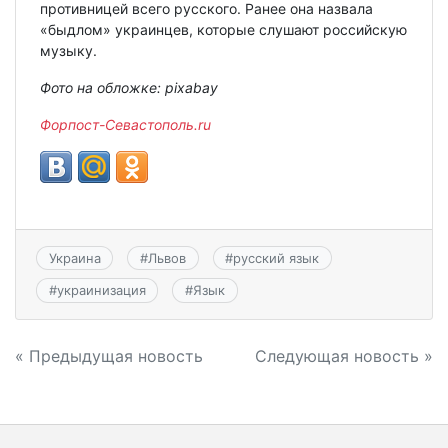
противницей всего русского. Ранее она назвала
«быдлом» украинцев, которые слушают российскую
музыку.
Фото на обложке: pixabay
Форпост-Севастополь.ru
Украина
#
Львов
#
русский язык
#
украинизация
#
Язык
Навигация
« Предыдущая новость
Следующая новость »
по
записям