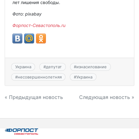
лет лишения свободы.
Фото: pixabay
Форпост-Севастополь.ru
Украина
#
депутат
#
изнасилование
#
несовершеннолетняя
#
Украина
Навигация
« Предыдущая новость
Следующая новость »
по
записям