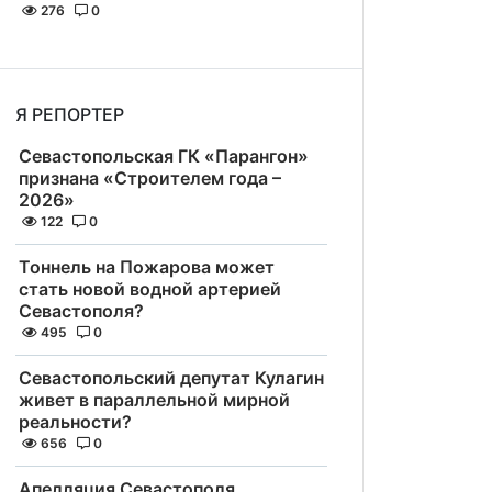
276
0
Я РЕПОРТЕР
Севастопольская ГК «Парангон»
признана «Строителем года –
2026»
122
0
Тоннель на Пожарова может
стать новой водной артерией
Севастополя?
495
0
Севастопольский депутат Кулагин
живет в параллельной мирной
реальности?
656
0
Апелляция Севастополя