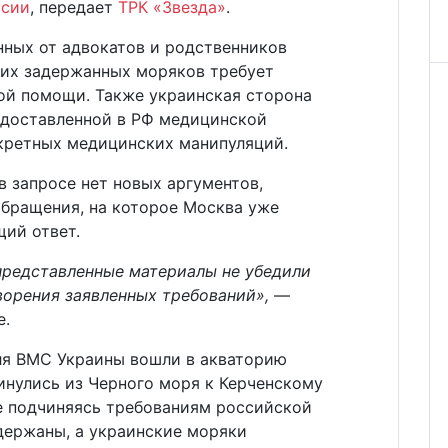
ссии
, передает
ТРК «Звезда»
.
нных от адвокатов и родственников
оих задержанных моряков требует
ой помощи. Также украинская сторона
едоставленной в РФ медицинской
кретных медицинских манипуляций.
в запросе нет новых аргументов,
обращения, на которое Москва уже
ий ответ.
представленные материалы не убедили
орения заявленных требований»,
—
е.
ля ВМС Украины вошли в акваторию
инулись из Черного моря к Керченскому
не подчиняясь требованиям российской
держаны, а украинские моряки