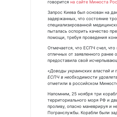
говорится
на сайте Минюста Ро
Запрос Киева был основан на да
задержанных, что состояние тр
специализированной медицинск
пыталась оспорить качество пр
помощи, требуя проведения кон
Отмечается, что ЕСПЧ счел, что 
отличных от заявленного ранее 
предоставила свой исчерпывающ
«Доводы украинских властей и 
ЕСПЧ в необходимости удовлетв
отметили в российском Минюст
Напомним, 25 ноября три кораб
территориального моря РФ и дв
проливу, опасно маневрируя и 
Погранслужбы. Корабли были за