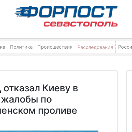
ка
Политика
Происшествия
Росс
Расследования
 отказал Киеву в
 жалобы по
ченском проливе