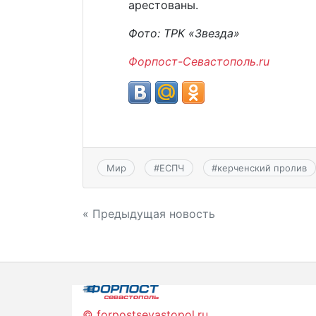
арестованы.
Фото: ТРК «Звезда»
Форпост-Севастополь.ru
Мир
#
ЕСПЧ
#
керченский пролив
Навигация
« Предыдущая новость
по
записям
© forpostsevastopol.ru