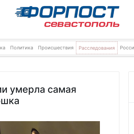
ка
Политика
Происшествия
Росс
Расследования
ии умерла самая
ошка