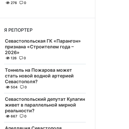
276
0
Я РЕПОРТЕР
Севастопольская ГК «Парангон»
признана «Строителем года –
2026»
126
0
Тоннель на Пожарова может
стать новой водной артерией
Севастополя?
504
0
Севастопольский депутат Кулагин
живет в параллельной мирной
реальности?
667
0
Апелляция Севастополя