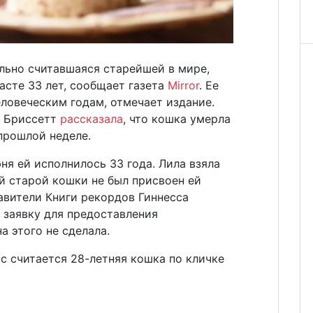
льно считавшаяся старейшей в мире,
асте 33 лет, сообщает газета
Mirror
. Ее
еловеческим годам, отмечает издание.
а Бриссетт
рассказала
, что кошка умерла
прошлой неделе.
юня ей исполнилось 33 года. Лила взяла
ой старой кошки не был присвоен ей
авители Книги рекордов Гиннесса
 заявку для предоставления
а этого не сделала.
с считается 28-летняя кошка по кличке