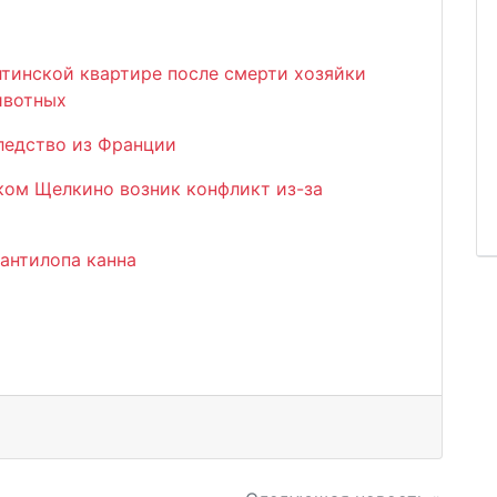
ялтинской квартире после смерти хозяйки
ивотных
ледство из Франции
ком Щелкино возник конфликт из-за
 антилопа канна