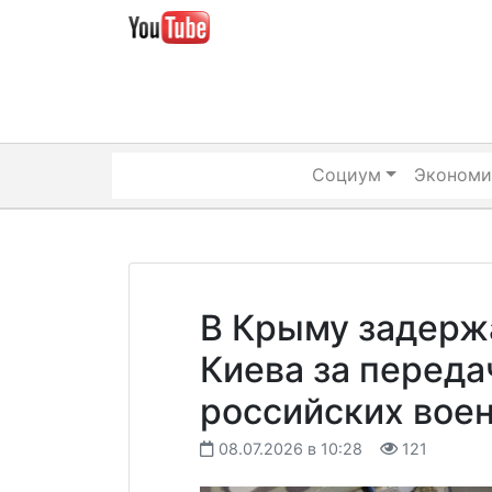
Skip
to
content
Социум
Экономи
В Крыму задерж
Киева за переда
российских вое
08.07.2026 в 10:28
121