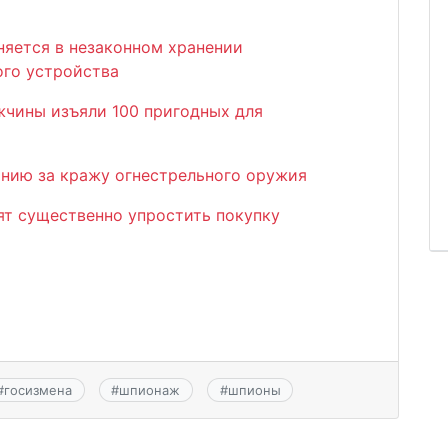
няется в незаконном хранении
ого устройства
жчины изъяли 100 пригодных для
онию за кражу огнестрельного оружия
ят существенно упростить покупку
#
госизмена
#
шпионаж
#
шпионы