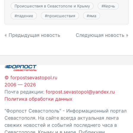
Происшествия в Севастополе и Крыму
#
Керчь
#
падение
#
происшествия
#
яма
Навигация
« Предыдущая новость
Следующая новость »
по
записям
© forpostsevastopol.ru
2006 — 2026
Почта редакции:
forpost.sevastopol@yandex.ru
Политика обработки данных
"Форпост Севастополь" - Информационный портал
Севастополя. На сайте всегда актуальная лента
свежих новостей и событий последнего часа в
Севастополе, Крыму и в мире. Публикуем