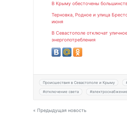
В Крыму обесточены большинст
Терновка, Родное и улица Брест
июня
В Севастополе отключат улично
энергопотребления
Происшествия в Севастополе и Крыму
#
отключение света
#
электроснабжени
Навигация
« Предыдущая новость
по