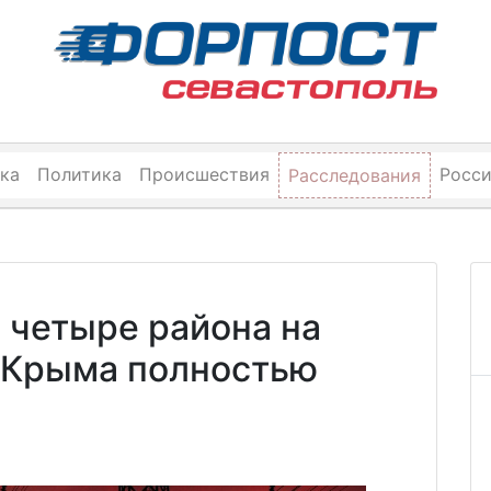
ка
Политика
Происшествия
Росс
Расследования
 четыре района на
е Крыма полностью