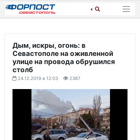
Skip
to
content
Дым, искры, огонь: в
Севастополе на оживленной
улице на провода обрушился
столб
24.12.2019 в 12:03
2387