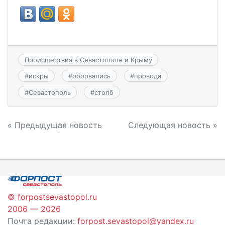
Происшествия в Севастополе и Крыму
#
искры
#
оборвались
#
провода
#
Севастополь
#
столб
Навигация
« Предыдущая новость
Следующая новость »
по
записям
© forpostsevastopol.ru
2006 — 2026
Почта редакции:
forpost.sevastopol@yandex.ru