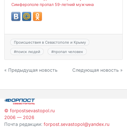
Симферополе пропал 59-летний мужчина
Происшествия в Севастополе и Крыму
#
поиск людей
#
пропал человек
Навигация
« Предыдущая новость
Следующая новость »
по
записям
© forpostsevastopol.ru
2006 — 2026
Почта редакции:
forpost.sevastopol@yandex.ru