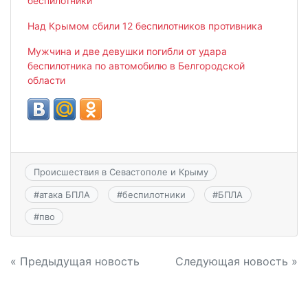
беспилотники
Над Крымом сбили 12 беспилотников противника
Мужчина и две девушки погибли от удара
беспилотника по автомобилю в Белгородской
области
Происшествия в Севастополе и Крыму
#
атака БПЛА
#
беспилотники
#
БПЛА
#
пво
Навигация
« Предыдущая новость
Следующая новость »
по