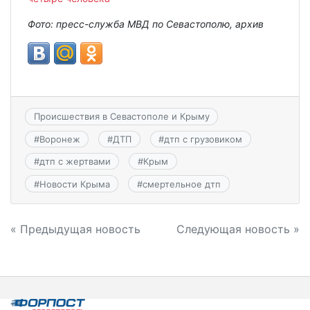
Фото: пресс-служба МВД по Севастополю, архив
Происшествия в Севастополе и Крыму
#
Воронеж
#
ДТП
#
дтп с грузовиком
#
дтп с жертвами
#
Крым
#
Новости Крыма
#
смертельное дтп
Навигация
« Предыдущая новость
Следующая новость »
по
записям