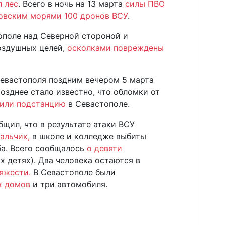
 лес
. Всего в ночь на 13 марта
силы ПВО
овским морями 100 дронов ВСУ
.
ополе над Северной стороной и
оздушных целей,
осколками повреждены
Севастополя поздним вечером 5 марта
озднее стало известно, что обломки от
или подстанцию
в Севастополе.
бщил, что в результате атаки ВСУ
альчик,
в школе и колледже выбиты
ба. Всего сообщалось
о девяти
х детях). Два человека остаются в
яжести.
В Севастополе были
х домов
и три автомобиля.