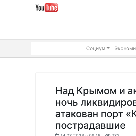
Skip
to
content
Социум
Экономи
Над Крымом и а
ночь ликвидиров
атакован порт «
пострадавшие
14.03.2026 в 09:16
232