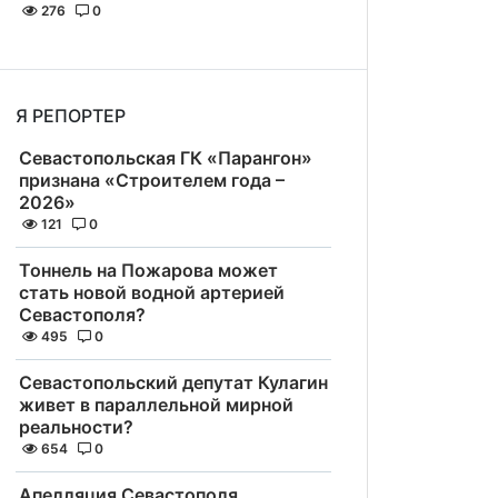
276
0
Я РЕПОРТЕР
Севастопольская ГК «Парангон»
признана «Строителем года –
2026»
121
0
Тоннель на Пожарова может
стать новой водной артерией
Севастополя?
495
0
Севастопольский депутат Кулагин
живет в параллельной мирной
реальности?
654
0
Апелляция Севастополя