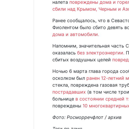
налета
повреждены дома и горел
сбили над Крымом, Черным и Аз
Ранее сообщалось, что в Севаст
Фиолентом было сбито девять в
дома и автомобили.
Напомним, значительная часть 
оказалась
без электроэнергии.
П
сбитых воздушных целей
повред
Ночью 6 марта глава города соо
осколком был
ранен 12-летний м
стекла, повреждена газовая тру
пострадавших
(в том числе трои
больнице
в состоянии средней т
повреждены
10 многоквартирны
Фото: Росморречфлот / архив
Теги по теме