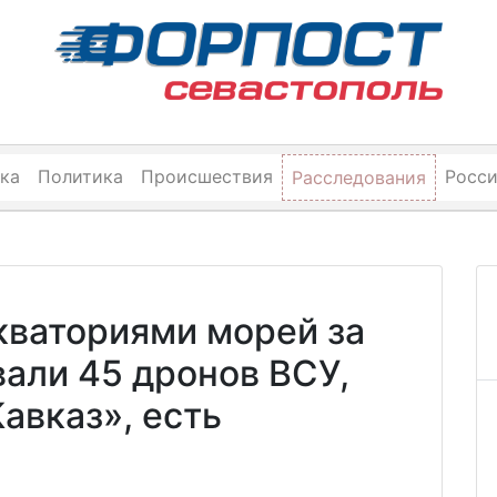
ка
Политика
Происшествия
Росс
Расследования
кваториями морей за
али 45 дронов ВСУ,
Кавказ», есть