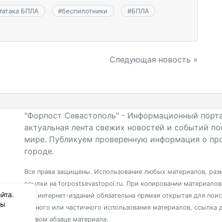
#
атака БПЛА
#
беспилотники
#
БПЛА
Следующая новость »
"Форпост Севастополь" - Информационный порта
актуальная лента свежих новостей и событий по
мире. Публикуем проверенную информация о про
городе.
Все права защищены. Использование любых материалов, разм
ссылки на forpostsevastopol.ru. При копировании материало
йта.
для интернет-изданий обязательна прямая открытая для пои
вы
полного или частичного использования материалов, ссылка 
первом абзаце материала.