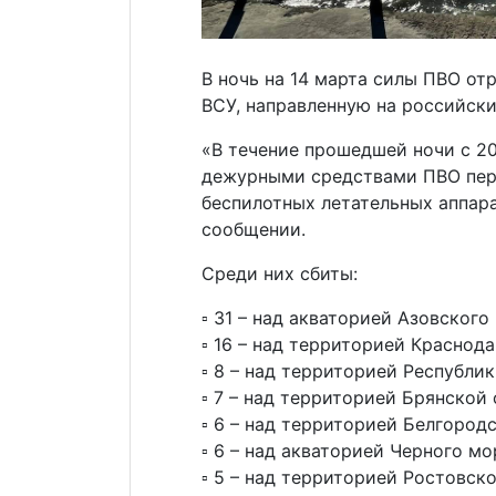
В ночь на 14 марта силы ПВО о
ВСУ, направленную на российск
«В течение прошедшей ночи с 20
дежурными средствами ПВО пер
беспилотных летательных аппара
сообщении.
Среди них сбиты:
▫️ 31 – над акваторией Азовского
▫️ 16 – над территорией Краснод
▫️ 8 – над территорией Республи
▫️ 7 – над территорией Брянской 
▫️ 6 – над территорией Белгород
▫️ 6 – над акваторией Черного мо
▫️ 5 – над территорией Ростовск