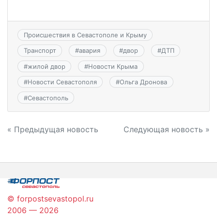
Происшествия в Севастополе и Крыму
Транспорт
#
авария
#
двор
#
ДТП
#
жилой двор
#
Новости Крыма
#
Новости Севастополя
#
Ольга Дронова
#
Севастополь
Навигация
« Предыдущая новость
Следующая новость »
по
записям
© forpostsevastopol.ru
2006 — 2026