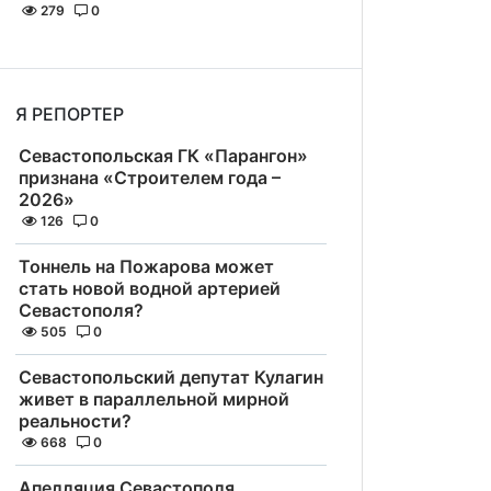
279
0
Я РЕПОРТЕР
Севастопольская ГК «Парангон»
признана «Строителем года –
2026»
126
0
Тоннель на Пожарова может
стать новой водной артерией
Севастополя?
505
0
Севастопольский депутат Кулагин
живет в параллельной мирной
реальности?
668
0
Апелляция Севастополя