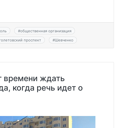
поль
#
общественная организация
толетовский проспект
#
Шевченко
т времени ждать
а, когда речь идет о