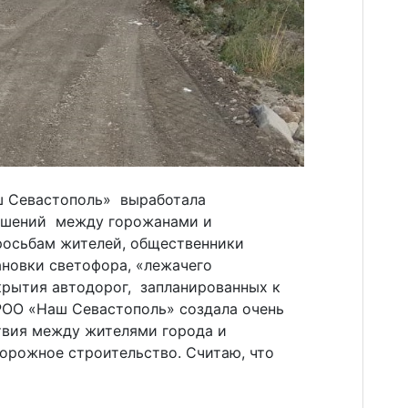
ш Севастополь» выработала
ошений между горожанами и
росьбам жителей, общественники
ановки светофора, «лежачего
крытия автодорог, запланированных к
СРОО «Наш Севастополь» создала очень
твия между жителями города и
орожное строительство. Считаю, что