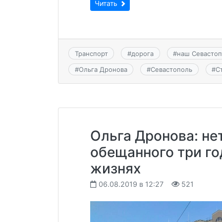
Читать
Транспорт
#
дорога
#
наш Севасто
#
Ольга Дронова
#
Севастополь
#
С
Ольга Дронова: не
обещанного три год
жизнях
06.08.2019 в 12:27
521