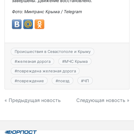
завершены. Движение восстановлено.
Фото: Минтранс Крыма / Telegram
Происшествия в Севастополе и Крыму
#
железная дорога
#
МЧС Крыма
#
повреждена железная дорога
#
повреждение
#
поезд
#
ЧП
Навигация
« Предыдущая новость
Следующая новость »
по
записям