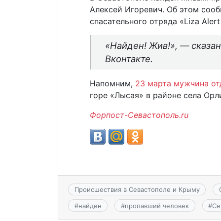
Алексей Игоревич. Об этом соо
спасательного отряда «Liza Aler
«Найден! Жив!», — сказа
Вконтакте.
Напомним,
23 марта мужчина от
горе «Лысая» в районе села Орл
Форпост-Севастополь.ru
Происшествия в Севастополе и Крыму
#
найден
#
пропавший человек
#
Се