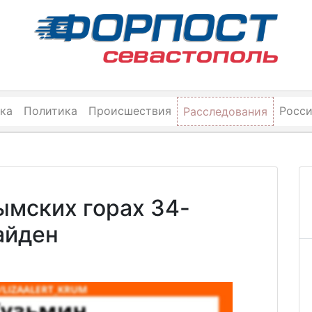
ка
Политика
Происшествия
Росс
Расследования
ымских горах 34-
айден