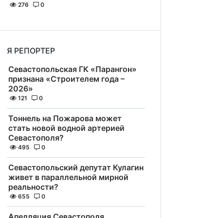
276
0
Я РЕПОРТЕР
Севастопольская ГК «Парангон»
признана «Строителем года –
2026»
121
0
Тоннель на Пожарова может
стать новой водной артерией
Севастополя?
495
0
Севастопольский депутат Кулагин
живет в параллельной мирной
реальности?
655
0
Апелляция Севастополя