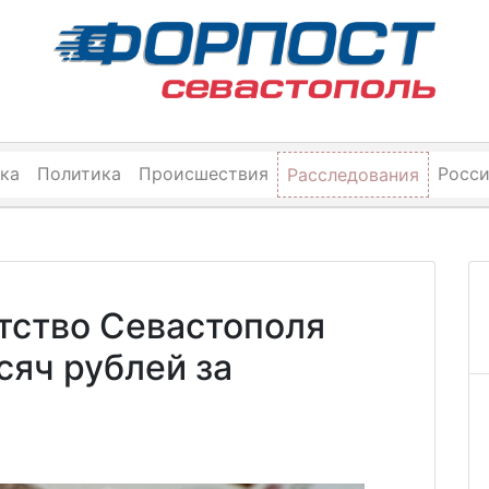
ка
Политика
Происшествия
Росс
Расследования
тство Севастополя
сяч рублей за