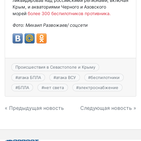
ликвидировав над российскими регионами, включая
Крым, и акваториями Черного и Азовского
морей
более 300 беспилотников противника.
Фото: Михаил Развожаев/ соцсети
Происшествия в Севастополе и Крыму
#
атака БПЛА
#
атака ВСУ
#
беспилотники
#
БПЛА
#
нет света
#
электроснабжение
Навигация
« Предыдущая новость
Следующая новость »
по
записям