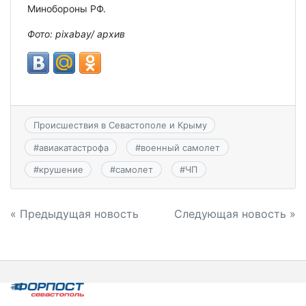
Минобороны РФ.
Фото: pixabay/ архив
Происшествия в Севастополе и Крыму
#
авиакатастрофа
#
военный самолет
#
крушение
#
самолет
#
ЧП
Навигация
« Предыдущая новость
Следующая новость »
по
записям