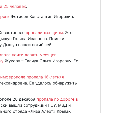
ли 25 человек
.
арень
Фетисов Константин Игоревич.
 Севастополе
пропали женщины
. Это
Дышун Галина Ивановна. Поиски
у Дышун нашли погибшей.
ополе почти девять месяцев
ну
Жукову – Ткачук Ольгу Игоревну. Ее
Симферополе пропала 16-летняя
лександровна. Ее удалось обнаружить
тополе 28 декабря
пропала по дороге в
иски вышли сотрудники ГСУ, МВД и
ьного отряда «Лиза Алерт» Крым».