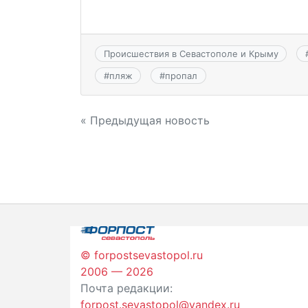
Происшествия в Севастополе и Крыму
#
пляж
#
пропал
Навигация
« Предыдущая новость
по
записям
© forpostsevastopol.ru
2006 — 2026
Почта редакции:
forpost.sevastopol@yandex.ru