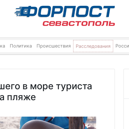
ка
Политика
Происшествия
Росс
Расследования
шего в море туриста
а пляже