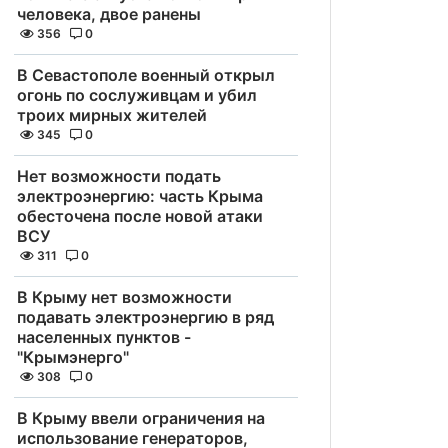
человека, двое ранены
356
0
В Севастополе военный открыл
огонь по сослуживцам и убил
троих мирных жителей
345
0
Нет возможности подать
электроэнергию: часть Крыма
обесточена после новой атаки
ВСУ
311
0
В Крыму нет возможности
подавать электроэнергию в ряд
населенных пунктов -
"Крымэнерго"
308
0
В Крыму ввели ограничения на
использование генераторов,