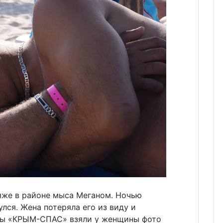
ляже в районе мыса Меганом. Ночью
лся. Жена потеряла его из виду и
сты «КРЫМ-СПАС» взяли у женщины фото