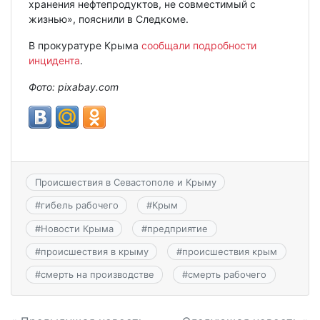
хранения нефтепродуктов, не совместимый с
жизнью», пояснили в Следкоме.
В прокуратуре Крыма
сообщали подробности
инцидента
.
Фото:
pixabay.
com
Происшествия в Севастополе и Крыму
#
гибель рабочего
#
Крым
#
Новости Крыма
#
предприятие
#
происшествия в крыму
#
происшествия крым
#
смерть на производстве
#
смерть рабочего