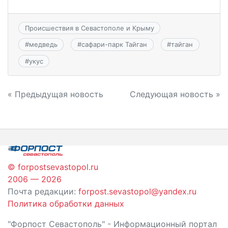
Происшествия в Севастополе и Крыму
#
медведь
#
сафари-парк Тайган
#
тайган
#
укус
Навигация
« Предыдущая новость
Следующая новость »
по
записям
© forpostsevastopol.ru
2006 — 2026
Почта редакции:
forpost.sevastopol@yandex.ru
Политика обработки данных
"Форпост Севастополь" - Информационный портал