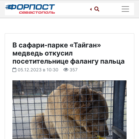
Skip
to
content
В сафари-парке «Тайган»
медведь откусил
посетительнице фалангу пальца
05.12.2023 в 10:30
357