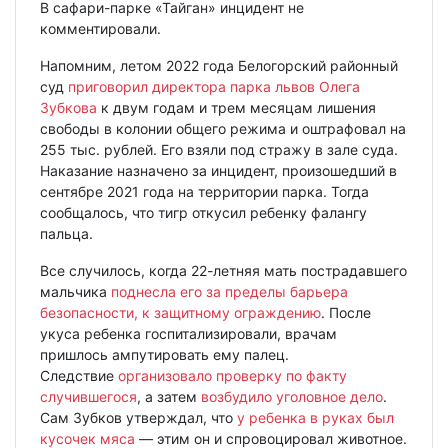
В сафари-парке «Тайган» инцидент не
комментировали.
Напомним, летом 2022 года Белогорский районный
суд
приговорил директора парка львов Олега
Зубкова
к двум годам и трем месяцам лишения
свободы в колонии общего режима и оштрафовал на
255 тыс. рублей. Его взяли под стражу в зале суда.
Наказание назначено за инцидент, произошедший в
сентябре 2021 года на территории парка. Тогда
сообщалось, что тигр откусил ребенку фалангу
пальца.
Все случилось, когда 22-летняя мать пострадавшего
мальчика
поднесла его за пределы барьера
безопасности, к защитному ограждению
. После
укуса ребенка госпитализировали, врачам
пришлось ампутировать ему палец.
Следствие
организовало проверку по факту
случившегося
, а затем
возбудило уголовное дело
.
Сам Зубков утверждал, что
у ребенка в руках был
кусочек мяса
— этим он и спровоцировал животное.