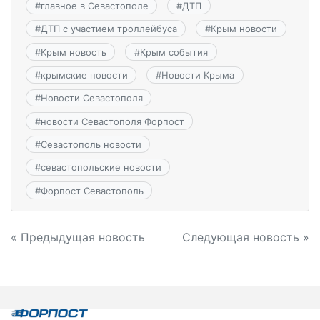
#
главное в Севастополе
#
ДТП
#
ДТП с участием троллейбуса
#
Крым новости
#
Крым новость
#
Крым события
#
крымские новости
#
Новости Крыма
#
Новости Севастополя
#
новости Севастополя Форпост
#
Севастополь новости
#
севастопольские новости
#
Форпост Севастополь
Навигация
« Предыдущая новость
Следующая новость »
по
записям