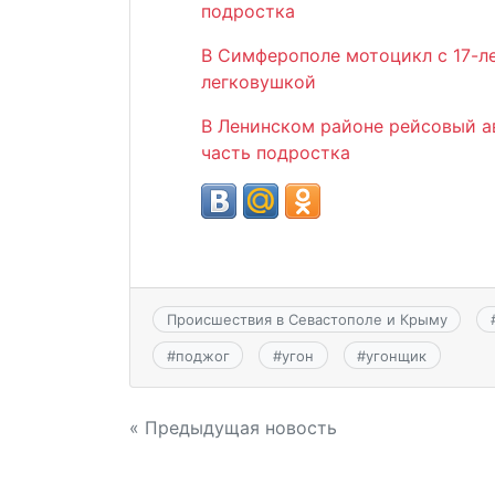
подростка
В Симферополе мотоцикл с 17-л
легковушкой
В Ленинском районе рейсовый а
часть подростка
Происшествия в Севастополе и Крыму
#
поджог
#
угон
#
угонщик
Навигация
« Предыдущая новость
по