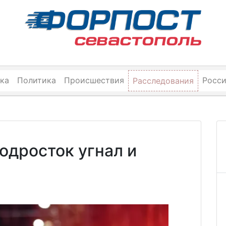
ка
Политика
Происшествия
Росс
Расследования
одросток угнал и