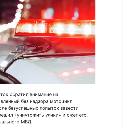
сток обратил внимание на
авленный без надзора мотоцикл
осле безуспешных попыток завести
решил «уничтожить улики» и сжег его,
нального МВД.