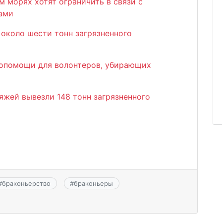
 морях хотят ограничить в связи с
рами
 около шести тонн загрязненного
мопомощи для волонтеров, убирающих
ляжей вывезли 148 тонн загрязненного
#
браконьерство
#
браконьеры