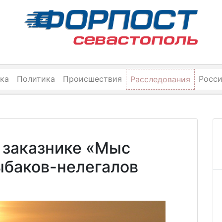
ка
Политика
Происшествия
Росс
Расследования
 заказнике «Мыс
ыбаков-нелегалов