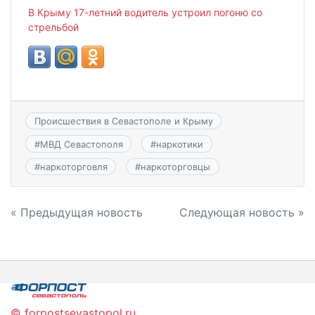
В Крыму 17-летний водитель устроил погоню со
стрельбой
Происшествия в Севастополе и Крыму
#
МВД Севастополя
#
наркотики
#
наркоторговля
#
наркоторговцы
Навигация
« Предыдущая новость
Следующая новость »
по
записям
© forpostsevastopol.ru