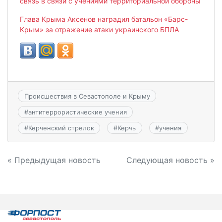
связь в связи с учениями территориальной обороны
Глава Крыма Аксенов наградил батальон «Барс-
Крым» за отражение атаки украинского БПЛА
Происшествия в Севастополе и Крыму
#
антитеррористические учения
#
Керченский стрелок
#
Керчь
#
учения
Навигация
« Предыдущая новость
Следующая новость »
по
записям