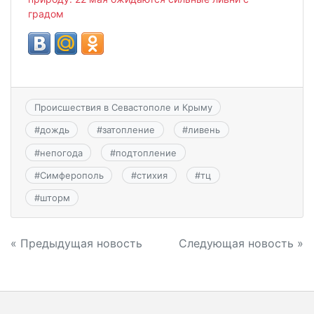
градом
Происшествия в Севастополе и Крыму
#
дождь
#
затопление
#
ливень
#
непогода
#
подтопление
#
Симферополь
#
стихия
#
тц
#
шторм
Навигация
« Предыдущая новость
Следующая новость »
по
записям