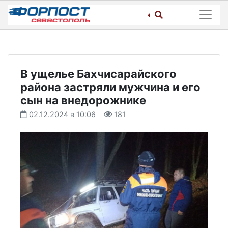
Skip
to
content
В ущелье Бахчисарайского
района застряли мужчина и его
сын на внедорожнике
02.12.2024 в 10:06
181