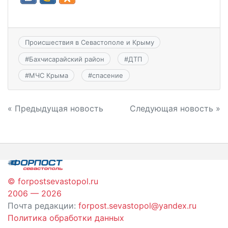
Происшествия в Севастополе и Крыму
#
Бахчисарайский район
#
ДТП
#
МЧС Крыма
#
спасение
Навигация
« Предыдущая новость
Следующая новость »
по
записям
© forpostsevastopol.ru
2006 — 2026
Почта редакции:
forpost.sevastopol@yandex.ru
Политика обработки данных