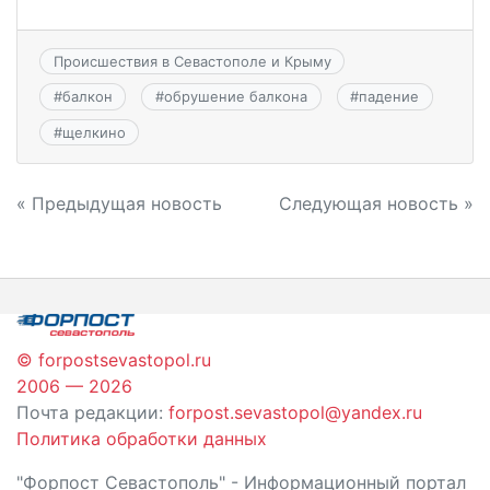
Происшествия в Севастополе и Крыму
#
балкон
#
обрушение балкона
#
падение
#
щелкино
Навигация
« Предыдущая новость
Следующая новость »
по
записям
© forpostsevastopol.ru
2006 — 2026
Почта редакции:
forpost.sevastopol@yandex.ru
Политика обработки данных
"Форпост Севастополь" - Информационный портал