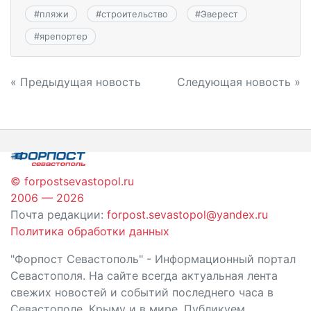
#
пляжи
#
строительство
#
Эверест
#
ярепортер
Навигация
« Предыдущая новость
Следующая новость »
по
записям
© forpostsevastopol.ru
2006 — 2026
Почта редакции:
forpost.sevastopol@yandex.ru
Политика обработки данных
"Форпост Севастополь" - Информационный портал
Севастополя. На сайте всегда актуальная лента
свежих новостей и событий последнего часа в
Севастополе, Крыму и в мире. Публикуем