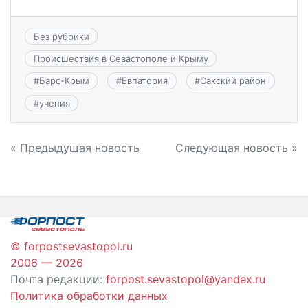
Без рубрики
Происшествия в Севастополе и Крыму
#
Барс-Крым
#
Евпатория
#
Сакский район
#
учения
Навигация
« Предыдущая новость
Следующая новость »
по
записям
© forpostsevastopol.ru
2006 — 2026
Почта редакции:
forpost.sevastopol@yandex.ru
Политика обработки данных