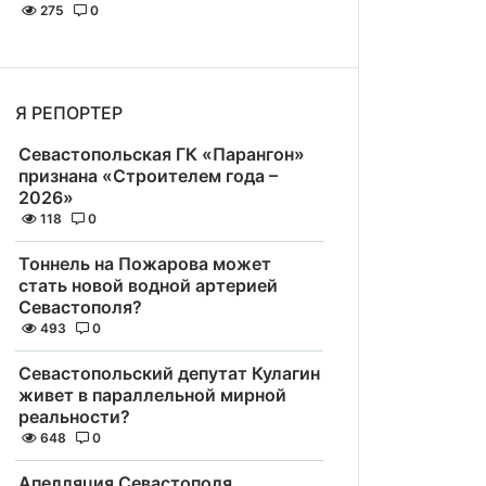
275
0
Я РЕПОРТЕР
Севастопольская ГК «Парангон»
признана «Строителем года –
2026»
118
0
Тоннель на Пожарова может
стать новой водной артерией
Севастополя?
493
0
Севастопольский депутат Кулагин
живет в параллельной мирной
реальности?
648
0
Апелляция Севастополя