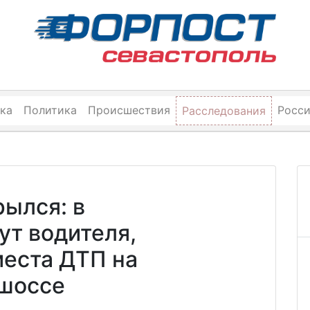
ка
Политика
Происшествия
Росс
Расследования
рылся: в
ут водителя,
места ДТП на
шоссе