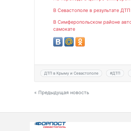
В Севастополе в результате ДТП
В Симферопольском районе авто
самокате
ДТП в Крыму и Севастополе
#
ДТП
Навигация
« Предыдущая новость
по
записям