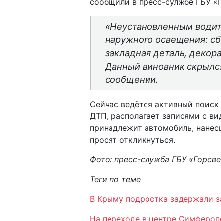
сообщили в пресс-сулжбе ГБУ «Г
«Неустановленным води
наружного освещения: сб
закладная деталь, декор
Данный виновник скрылся
сообщении.
Сейчас ведётся активный поиск б
ДТП, располагает записями с ви
принадлежит автомобиль, нанес
просят откликнуться.
Фото: пресс-служба ГБУ «Горсве
Теги по теме
В Крыму подростка задержали з
На переходе в центре Симфероп