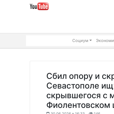
Skip
to
content
Социум
Экономи
Сбил опору и ск
Севастополе ищ
скрывшегося с 
Фиолентовском 
30.06.2026 в 16:33
146