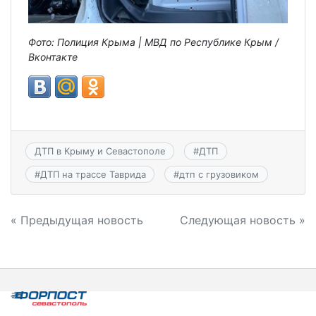
Фото: Полиция Крыма | МВД по Республике Крым /
Вконтакте
ДТП в Крыму и Севастополе
#
ДТП
#
ДТП на трассе Таврида
#
дтп с грузовиком
Навигация
« Предыдущая новость
Следующая новость »
по
записям