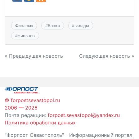
Финансы
#
Банки
#
вклады
#
финансы
Навигация
« Предыдущая новость
Следующая новость »
по
записям
© forpostsevastopol.ru
2006 — 2026
Почта редакции:
forpost.sevastopol@yandex.ru
Политика обработки данных
"Форпост Севастополь" - Информационный портал