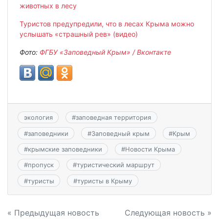
животных в лесу
Туристов предупредили, что в лесах Крыма можно
услышать «страшный рев» (видео)
Фото:
ФГБУ «Заповедный Крым» / Вконтакте
экология
#
заповедная территория
#
заповедники
#
Заповедный крым
#
Крым
#
крымские заповедники
#
Новости Крыма
#
пропуск
#
туристический маршрут
#
туристы
#
туристы в Крыму
Навигация
« Предыдущая новость
Следующая новость »