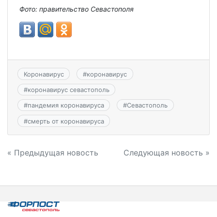
Фото:
правительство Севастополя
Коронавирус
#
коронавирус
#
коронавирус севастополь
#
пандемия коронавируса
#
Севастополь
#
смерть от коронавируса
Навигация
« Предыдущая новость
Следующая новость »
по
записям