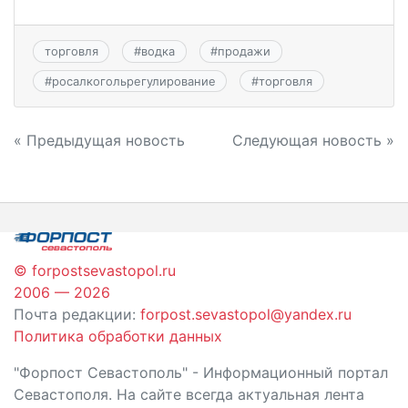
торговля
#
водка
#
продажи
#
росалкогольрегулирование
#
торговля
Навигация
« Предыдущая новость
Следующая новость »
по
записям
© forpostsevastopol.ru
2006 — 2026
Почта редакции:
forpost.sevastopol@yandex.ru
Политика обработки данных
"Форпост Севастополь" - Информационный портал
Севастополя. На сайте всегда актуальная лента