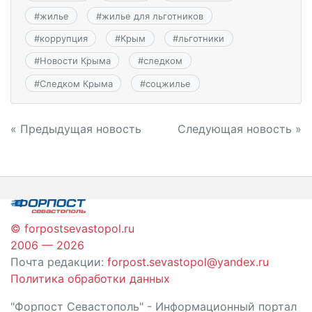
#
жилье
#
жилье для льготников
#
коррупция
#
Крым
#
льготники
#
Новости Крыма
#
следком
#
Следком Крыма
#
соцжилье
Навигация
« Предыдущая новость
Следующая новость »
по
записям
© forpostsevastopol.ru
2006 — 2026
Почта редакции:
forpost.sevastopol@yandex.ru
Политика обработки данных
"Форпост Севастополь" - Информационный портал