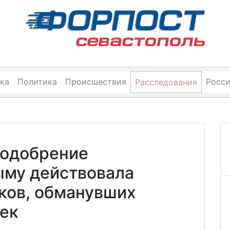
ка
Политика
Происшествия
Росс
Расследования
 одобрение
ыму действовала
ков, обманувших
век