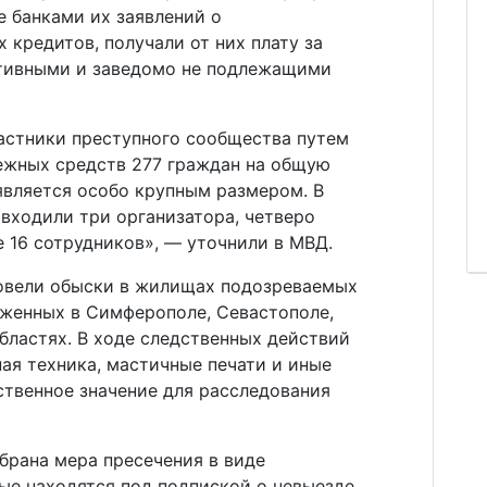
 банками их заявлений о
 кредитов, получали от них плату за
ктивными и заведомо не подлежащими
частники преступного сообщества путем
ежных средств 277 граждан на общую
является особо крупным размером. В
входили три организатора, четверо
 16 сотрудников», — уточнили в МВД.
овели обыски в жилищах подозреваемых
женных в Симферополе, Севастополе,
бластях. В ходе следственных действий
ая техника, мастичные печати и иные
твенное значение для расследования
брана мера пресечения в виде
ые находятся под подпиской о невыезде