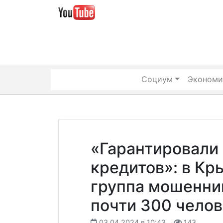
Skip
to
content
Социум
Экономи
«Гарантировали
кредитов»: в Кр
группа мошенни
почти 300 чело
03.04.2024 в 10:43
143