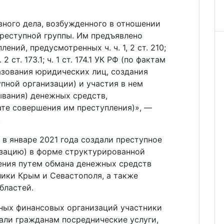
вного дела, возбужденного в отношении
преступной группы. Им предъявлено
ний, предусмотренных ч. ч. 1, 2 ст. 210;
ч. 2 ст. 173.1; ч. 1 ст. 174.1 УК РФ (по фактам
азования юридических лиц, создания
пной организации) и участия в нем
мывания) денежных средств,
ате совершения им преступления)», —
.
 в январе 2021 года создали преступное
зацию) в форме структурированной
ения путем обмана денежных средств
лики Крым и Севастополя, а также
бластей.
ных финансовых организаций участники
али гражданам посреднические услуги,