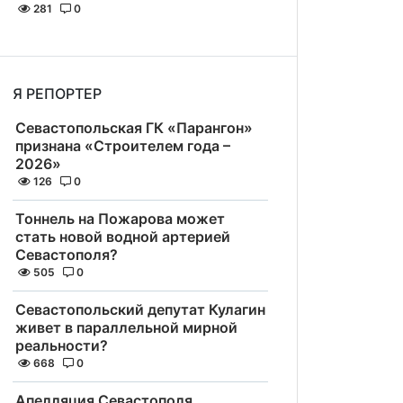
281
0
Я РЕПОРТЕР
Севастопольская ГК «Парангон»
признана «Строителем года –
2026»
126
0
Тоннель на Пожарова может
стать новой водной артерией
Севастополя?
505
0
Севастопольский депутат Кулагин
живет в параллельной мирной
реальности?
668
0
Апелляция Севастополя