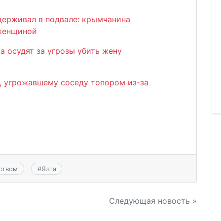
удерживал в подвале: крымчанина
 женщиной
а осудят за угрозы убить жену
, угрожавшему соседу топором из-за
йством
#
Ялта
Следующая новость »