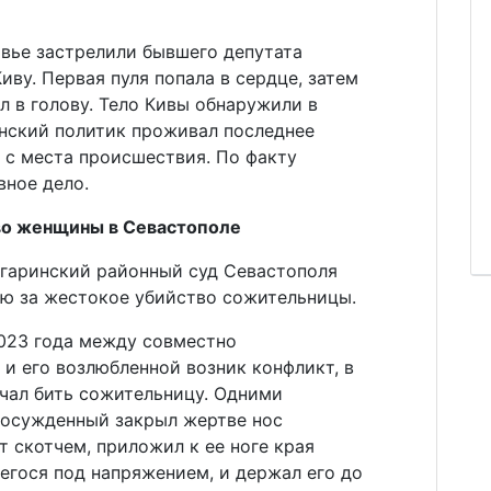
овье застрелили бывшего депутата
ву. Первая пуля попала в сердце, затем
 в голову. Тело Кивы обнаружили в
инский политик проживал последнее
 с места происшествия. По факту
вное дело.
во женщины в Севастополе
агаринский районный суд Севастополя
ю за жестокое убийство сожительницы.
2023 года между совместно
 его возлюбленной возник конфликт, в
ачал бить сожительницу. Одними
: осужденный закрыл жертве нос
т скотчем, приложил к ее ноге края
егося под напряжением, и держал его до