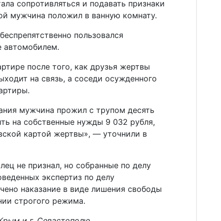
тала сопротивляться и подавать признаки
ой мужчина положил в ванную комнату.
беспрепятственно пользовался
е автомобилем.
ртире после того, как друзья жертвы
выходит на связь, а соседи осужденного
артиры.
ания мужчина прожил с трупом десять
ить на собственные нужды 9 032 рубля,
вской картой жертвы», — уточнили в
лец не признал, но собранные по делу
оведенных экспертиз по делу
ачено наказание в виде лишения свободы
онии строгого режима.
Крым и г. Севастополю