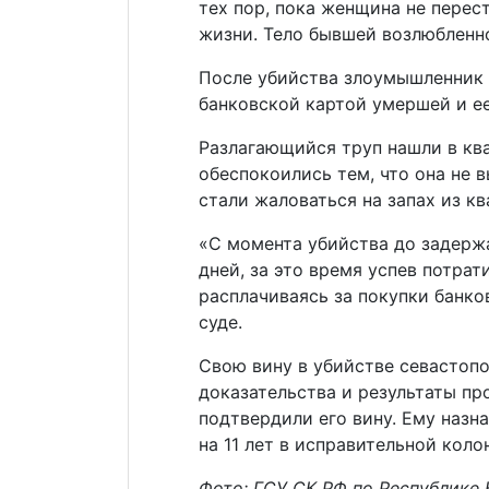
тех пор, пока женщина не перес
жизни. Тело бывшей возлюбленн
После убийства злоумышленник 
банковской картой умершей и е
Разлагающийся труп нашли в ква
обеспокоились тем, что она не 
стали жаловаться на запах из кв
«С момента убийства до задерж
дней, за это время успев потрат
расплачиваясь за покупки банко
суде.
Свою вину в убийстве севастопо
доказательства и результаты пр
подтвердили его вину. Ему назн
на 11 лет в исправительной кол
Фото: ГСУ СК РФ по Республике 