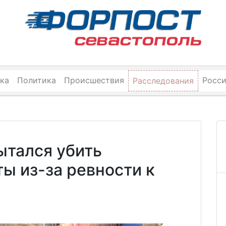
ка
Политика
Происшествия
Росс
Расследования
ытался убить
ты из-за ревности к