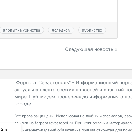
#
попытка убийства
#
следком
#
убийство
Следующая новость »
"Форпост Севастополь" - Информационный порта
актуальная лента свежих новостей и событий по
мире. Публикуем проверенную информация о про
городе.
Все права защищены. Использование любых материалов, разм
ссылки на forpostsevastopol.ru. При копировании материало
йта.
для интернет-изданий обязательна прямая открытая для пои