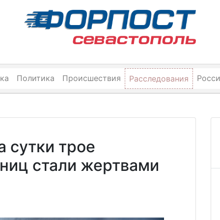
ка
Политика
Происшествия
Росс
Расследования
а сутки трое
ниц стали жертвами