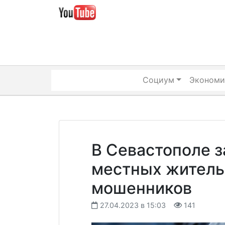
Skip
to
content
Социум
Экономи
В Севастополе з
местных житель
мошенников
27.04.2023 в 15:03
141