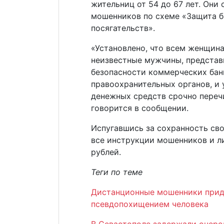
жительниц от 54 до 67 лет. Они
мошенников по схеме «Защита б
посягательств».
«Установлено, что всем женщин
неизвестные мужчины, предста
безопасности коммерческих банк
правоохранительных органов, и
денежных средств срочно перечи
говорится в сообщении.
Испугавшись за сохранность св
все инструкции мошенников и л
рублей.
Теги по теме
Дистанционные мошенники приду
псевдопохищением человека
В Севастополе задержали очере