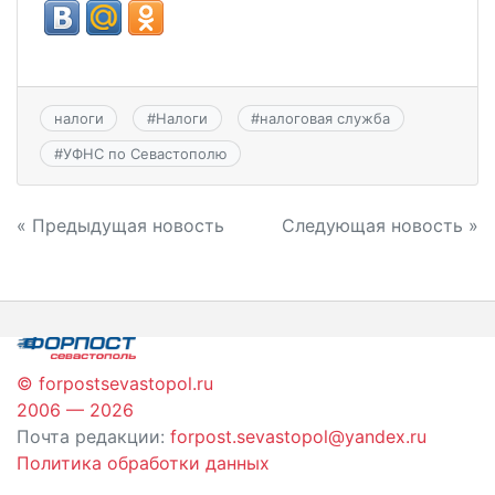
налоги
#
Налоги
#
налоговая служба
#
УФНС по Севастополю
Навигация
« Предыдущая новость
Следующая новость »
по
записям
© forpostsevastopol.ru
2006 — 2026
Почта редакции:
forpost.sevastopol@yandex.ru
Политика обработки данных