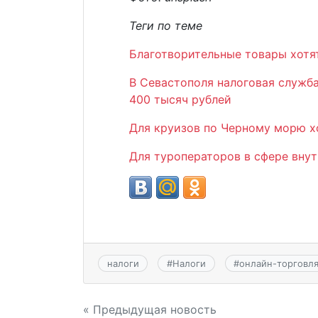
Теги по теме
Благотворительные товары хотя
В Севастополя налоговая служб
400 тысяч рублей
Для круизов по Черному морю х
Для туроператоров в сфере вну
налоги
#
Налоги
#
онлайн-торговл
Навигация
« Предыдущая новость