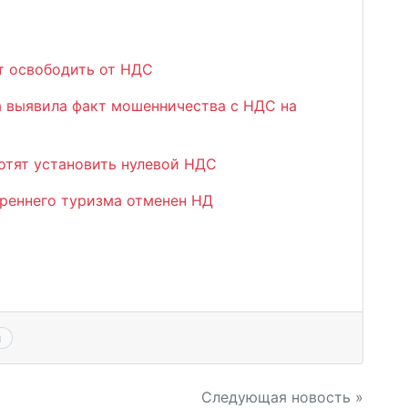
т освободить от НДС
а выявила факт мошенничества с НДС на
отят установить нулевой НДС
треннего туризма отменен НД
я
Следующая новость »