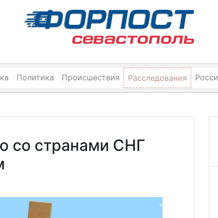
ка
Политика
Происшествия
Росс
Расследования
ю со странами СНГ
м