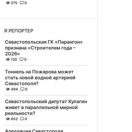
275
0
Я РЕПОРТЕР
Севастопольская ГК «Парангон»
признана «Строителем года –
2026»
120
0
Тоннель на Пожарова может
стать новой водной артерией
Севастополя?
494
0
Севастопольский депутат Кулагин
живет в параллельной мирной
реальности?
652
0
Апелляция Севастополя