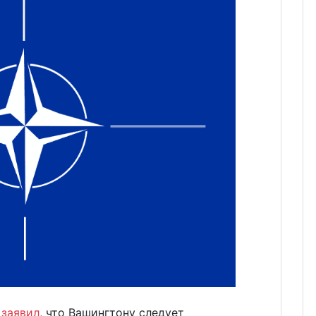
о
заявил
, что Вашингтону следует