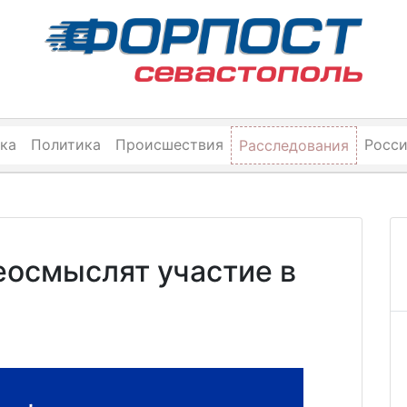
ка
Политика
Происшествия
Росс
Расследования
еосмыслят участие в