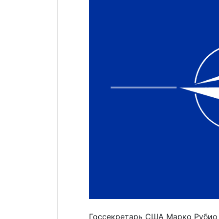
Госсекретарь США Марко Руби