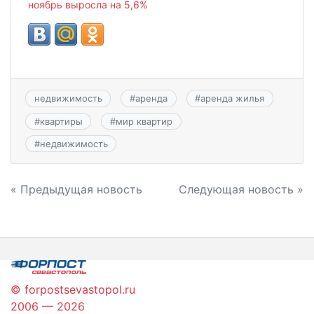
ноябрь выросла на 5,6%
недвижимость
#
аренда
#
аренда жилья
#
квартиры
#
мир квартир
#
недвижимость
Навигация
« Предыдущая новость
Следующая новость »
по
записям
© forpostsevastopol.ru
2006 — 2026