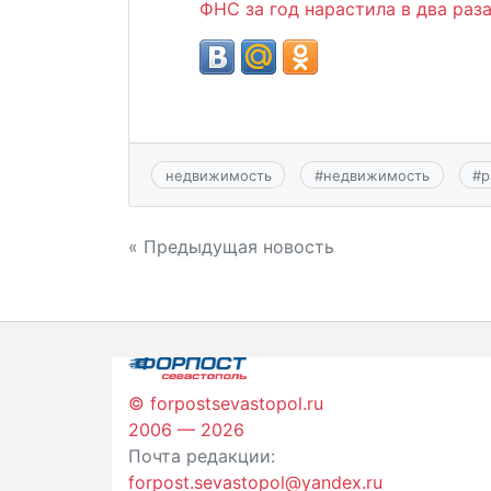
ФНС за год нарастила в два раз
недвижимость
#
недвижимость
#
р
Навигация
« Предыдущая новость
по
записям
© forpostsevastopol.ru
2006 — 2026
Почта редакции:
forpost.sevastopol@yandex.ru