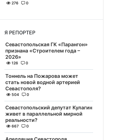
276
0
Я РЕПОРТЕР
Севастопольская ГК «Парангон»
признана «Строителем года –
2026»
126
0
Тоннель на Пожарова может
стать новой водной артерией
Севастополя?
504
0
Севастопольский депутат Кулагин
живет в параллельной мирной
реальности?
667
0
Апелляция Севастополя