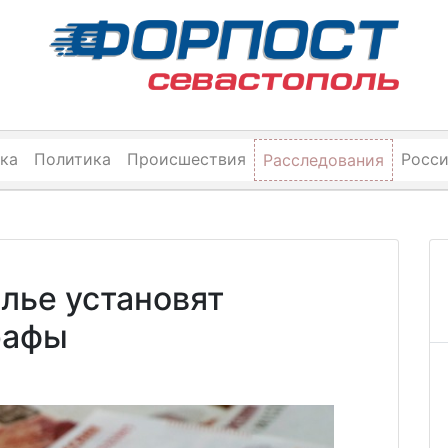
ка
Политика
Происшествия
Росс
Расследования
лье установят
рафы