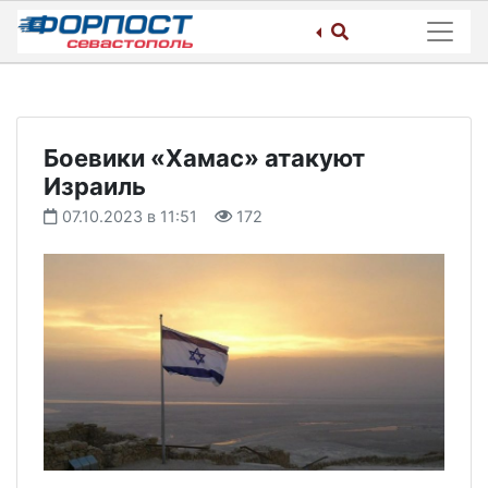
Skip
to
content
Боевики «Хамас» атакуют
Израиль
07.10.2023 в 11:51
172